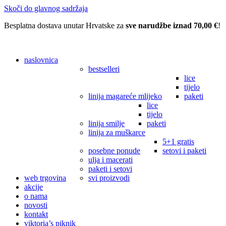
Skoči do glavnog sadržaja
Besplatna dostava unutar Hrvatske za
sve narudžbe iznad 70,00 €
!
naslovnica
bestselleri
lice
tijelo
linija magareće mlijeko
paketi
lice
tijelo
linija smilje
paketi
linija za muškarce
5+1 gratis
posebne ponude
setovi i paketi
ulja i macerati
paketi i setovi
web trgovina
svi proizvodi
akcije
o nama
novosti
kontakt
viktoria’s piknik