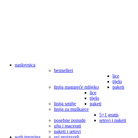
naslovnica
bestselleri
lice
tijelo
linija magareće mlijeko
paketi
lice
tijelo
linija smilje
paketi
linija za muškarce
5+1 gratis
posebne ponude
setovi i paketi
ulja i macerati
paketi i setovi
web trgovina
svi proizvodi