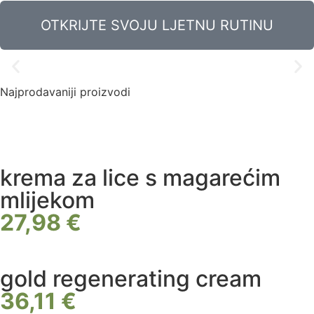
Quiet Luxury
OTKRIJTE SVOJU LJETNU RUTINU
Od netaknute prirode, preko naših stručnih ruku do tvoje
sretne kože
Najprodavaniji proizvodi
Istraži naše bestsellere
krema za lice s magarećim
mlijekom
27,98 €
gold regenerating cream
36,11 €