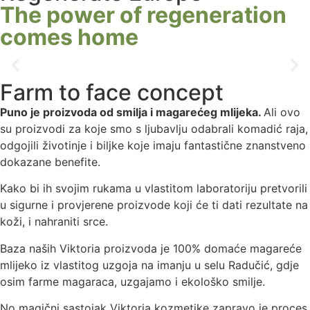
The power of regeneration
comes home
Farm to face concept
Puno je proizvoda od smilja i magarećeg mlijeka.
Ali ovo
su proizvodi za koje smo s ljubavlju odabrali komadić raja,
odgojili životinje i biljke koje imaju fantastične znanstveno
dokazane benefite.
Kako bi ih svojim rukama u vlastitom laboratoriju pretvorili
u sigurne i provjerene proizvode koji će ti dati rezultate na
koži, i nahraniti srce.
Baza naših Viktoria proizvoda je 100% domaće magareće
mlijeko iz vlastitog uzgoja na imanju u selu Radučić, gdje
osim farme magaraca, uzgajamo i ekološko smilje.
No magični sastojak Viktoria kozmetike zapravo je proces