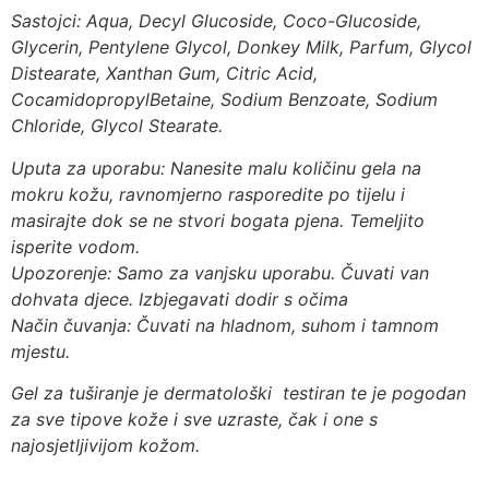
Sastojci: Aqua, Decyl Glucoside, Coco-Glucoside,
Glycerin, Pentylene Glycol, Donkey Milk, Parfum, Glycol
Distearate, Xanthan Gum, Citric Acid,
CocamidopropylBetaine, Sodium Benzoate, Sodium
Chloride, Glycol Stearate.
Uputa za uporabu: Nanesite malu količinu gela na
mokru kožu, ravnomjerno rasporedite po tijelu i
masirajte dok se ne stvori bogata pjena. Temeljito
isperite vodom.
Upozorenje: Samo za vanjsku uporabu. Čuvati van
dohvata djece. Izbjegavati dodir s očima
Način čuvanja: Čuvati na hladnom, suhom i tamnom
mjestu.
Gel za tuširanje je dermatološki testiran te je pogodan
za sve tipove kože i sve uzraste, čak i one s
najosjetljivijom kožom.