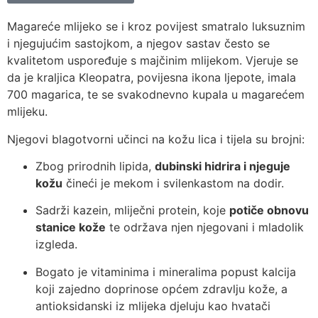
Magareće mlijeko se i kroz povijest smatralo luksuznim
i njegujućim sastojkom, a njegov sastav često se
kvalitetom uspoređuje s majčinim mlijekom. Vjeruje se
da je kraljica Kleopatra, povijesna ikona ljepote, imala
700 magarica, te se svakodnevno kupala u magarećem
mlijeku.
Njegovi blagotvorni učinci na kožu lica i tijela su brojni:
Zbog prirodnih lipida,
dubinski hidrira i njeguje
kožu
čineći je mekom i svilenkastom na dodir.
Sadrži kazein, mliječni protein, koje
potiče obnovu
stanice kože
te održava njen njegovani i mladolik
izgleda.
Bogato je vitaminima i mineralima popust kalcija
koji zajedno doprinose općem zdravlju kože, a
antioksidanski iz mlijeka djeluju kao hvatači