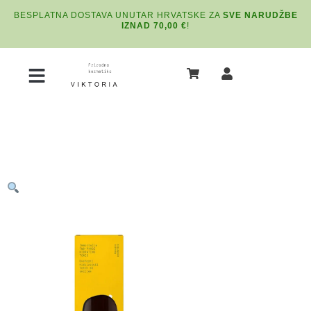
BESPLATNA DOSTAVA UNUTAR HRVATSKE ZA
SVE NARUDŽBE
IZNAD 70,00 €
!