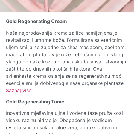
Gold Regenerating Cream
Naša najprodavanija krema za lice namijenjena je
revitalizaciji umorne kože. Formulirana sa eteričnim
uljem smilja, te zajedno za shea maslacem, zeolitom,
maceratom ploda divlje ruže i eteričnim uljem ylang
ylanga pomaže koži u pronalasku balansa i stvaranju
zaštitite od dnevnih okolišnih faktora. Ova
svilenkasta krema oslanja se na regenerativnu moć
esencije smilja dobivenog s naše organske plantaže.
Saznaj više…
Gold Regenerating Tonic
Inovativna mješavina uljne i vodene faze pruža koži
visoku razinu hidracije. Obogaćena je vodicom
cvijeta smilja i sokom aloe vera, antioksidativnim