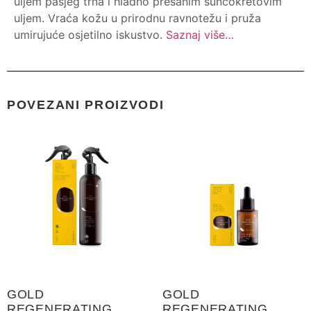
uljem pasjeg trna i hladno prešanim suncokretovim
uljem. Vraća kožu u prirodnu ravnotežu i pruža
umirujuće osjetilno iskustvo.
Saznaj više…
POVEZANI PROIZVODI
GOLD
GOLD
REGENERATING
REGENERATING