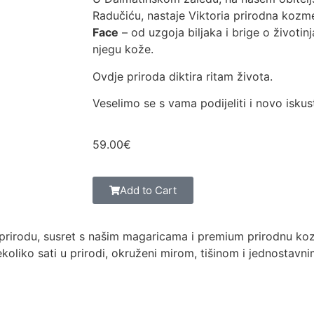
Radučiću, nastaje Viktoria prirodna koz
Face
– od uzgoja biljaka i brige o život
njegu kože.
Ovdje priroda diktira ritam života.
Veselimo se s vama podijeliti i novo iskus
59.00
€
Add to Cart
u prirodu, susret s našim magaricama i premium prirodnu koz
oliko sati u prirodi, okruženi mirom, tišinom i jednostavn