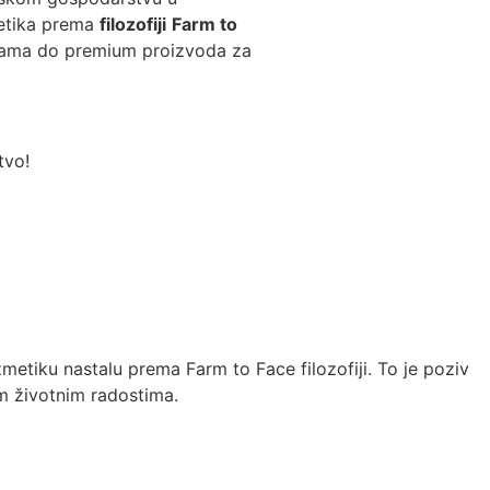
metika prema
filozofiji
Farm to
injama do premium proizvoda za
tvo!
metiku nastalu prema Farm to Face filozofiji. To je poziv
im životnim radostima.