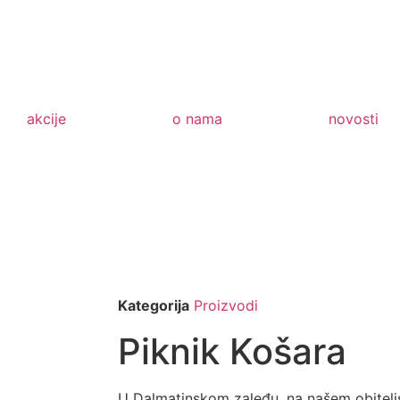
akcije
o nama
novosti
Kategorija
Proizvodi
Piknik Košara
U Dalmatinskom zaleđu, na našem obitel