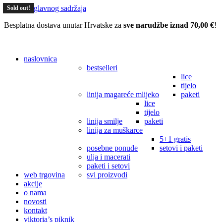
Skoči do glavnog sadržaja
Sold out!
Sold out!
Sold out!
Sold out!
Besplatna dostava unutar Hrvatske za
sve narudžbe iznad 70,00 €
!
naslovnica
bestselleri
lice
tijelo
linija magareće mlijeko
paketi
lice
tijelo
linija smilje
paketi
linija za muškarce
5+1 gratis
posebne ponude
setovi i paketi
ulja i macerati
paketi i setovi
web trgovina
svi proizvodi
akcije
o nama
novosti
kontakt
viktoria’s piknik