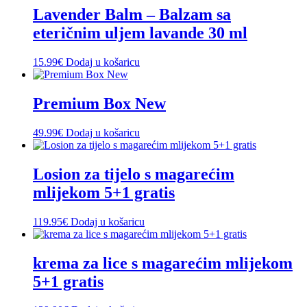
Lavender Balm – Balzam sa
eteričnim uljem lavande 30 ml
15.99
€
Dodaj u košaricu
Premium Box New
49.99
€
Dodaj u košaricu
Losion za tijelo s magarećim
mlijekom 5+1 gratis
119.95
€
Dodaj u košaricu
krema za lice s magarećim mlijekom
5+1 gratis