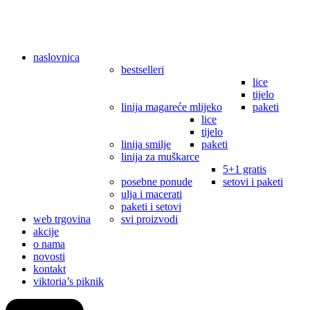
naslovnica
bestselleri
lice
tijelo
linija magareće mlijeko
paketi
lice
tijelo
linija smilje
paketi
linija za muškarce
5+1 gratis
posebne ponude
setovi i paketi
ulja i macerati
paketi i setovi
web trgovina
svi proizvodi
akcije
o nama
novosti
kontakt
viktoria’s piknik