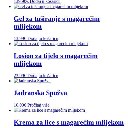
139.90
€
Dodaj u košaricu
Gel za tuširanje s magarećim
mlijekom
13.99
€
Dodaj u košaricu
Losion za tijelo s magarećim
mlijekom
23.99
€
Dodaj u košaricu
Jadranska Spužva
10.00
€
Pročitaj više
Krema za lice s magarećim mlijekom